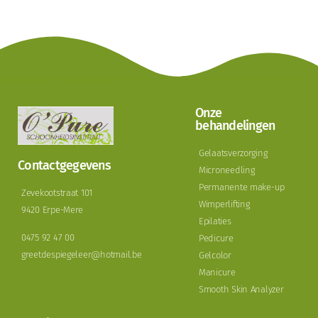
Onze
behandelingen
Gelaatsverzorging
Contactgegevens
Microneedling
Permanente make-up
Zevekootstraat 101
Wimperlifting
9420 Erpe-Mere
Epilaties
0475 92 47 00
Pedicure
greetdespiegeleer@hotmail.be
Gelcolor
Manicure
Smooth Skin Analyzer